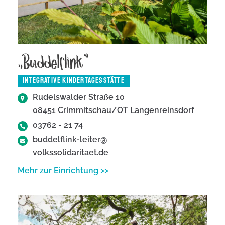
„Buddelflink“
INTEGRATIVE KINDERTAGESSTÄTTE
Rudelswalder Straße 10
08451 Crimmitschau/OT Langenreinsdorf
03762 - 21 74
buddelflink-leiter@
volkssolidaritaet.de
Mehr zur Einrichtung >>