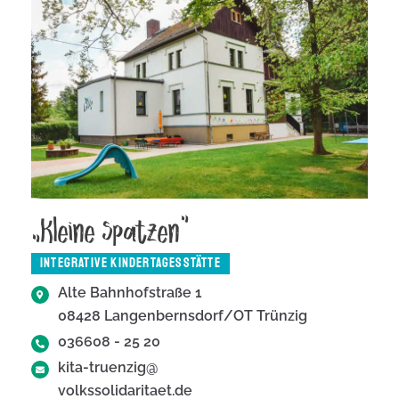
„Kleine Spatzen“
INTEGRATIVE KINDERTAGESSTÄTTE
Alte Bahnhofstraße 1
08428 Langenbernsdorf/OT Trünzig
036608 - 25 20
kita-truenzig@
volkssolidaritaet.de