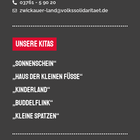
03761 - 5 90 20
zwickauer-land@volkssolidaritaet.de
UNSERE KITAS
„SONNENSCHEIN“
„HAUS DER KLEINEN FÜSSE“
„KINDERLAND“
„BUDDELFLINK“
„KLEINE SPATZEN“